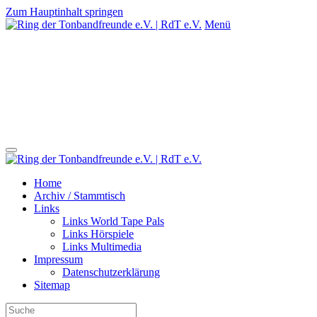
Zum Hauptinhalt springen
Menü
Ring der Tonband-
und Videofreunde e.V.
RdT e.V.
Der moderne Verein mit Tradition - Gegründet 1957
Home
Archiv / Stammtisch
Links
Links World Tape Pals
Links Hörspiele
Links Multimedia
Impressum
Datenschutzerklärung
Sitemap