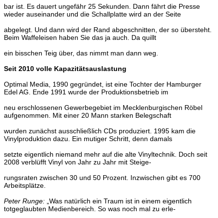
bar ist. Es dauert ungefähr 25 Sekunden. Dann fährt die Pres
se
wieder auseinander und die Schallplatte wird an der Seite
abgelegt. Und dann wird der Rand abgeschnitten, der so
übersteht.
Beim Waffeleisen haben Sie das ja auch. Da quillt
ein bisschen Teig über, das nimmt man dann weg.
Seit 2010 volle Kapazitätsauslastung
Optimal Media, 1990 gegründet, ist eine Tochter der Ham
burger
Edel AG. Ende 1991 wurde der Produktionsbetrieb im
neu erschlossenen Gewerbegebiet im Mecklenburgischen
Röbel
aufgenommen. Mit einer 20 Mann starken Belegschaft
wurden zunächst ausschließlich CDs produziert. 1995 kam
die
Vinylproduktion dazu. Ein mutiger Schritt, denn damals
setzte eigentlich niemand mehr auf die alte Vinyltechnik.
Doch seit
2008 verblüfft Vinyl von Jahr zu Jahr mit Steige-
rungsraten zwischen 30 und 50 Prozent. Inzwischen gibt es
700
Arbeitsplätze.
Peter Runge:
„Was natürlich ein Traum ist in einem eigent
lich
totgeglaubten Medienbereich. So was noch mal zu erle-