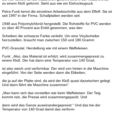
so einem Kloß geformt. Sieht aus wie ein Eisho
ckeypuck.
Petra Funk kennt die einzelnen Arbeitsschritte aus dem Eff
eff. Sie ist
seit 1997 in der Firma. Schallplatten werden seit
1948 aus Polyvinylchlorid hergestellt. Die Rohstoffe für PVC
werden
zu über 40 Prozent aus Erdöl gewonnen, was den
Scheiben die schwarze Farbe verleiht. Um eine Vinylscheibe
herzustellen, braucht man zwischen 150 und 180 Gramm
PVC-Granulat. Herstellung wie mit einem Waffeleisen.
Funk:
„Also, das Material ist erhitzt, wird zusammengepresst
zu
einem Kloß. Der hat dann eine Temperatur von 140 Grad,
ist also weich und verformbar. Der wird von hinten in die Ma
schine
eingeführt. Von der Seite werden dann die Etiketten,
die ja auf der Platte sind, da wird der Kloß quasi dazwischen
gelegt.
Und dann fährt die Maschine zusammen“
„Man kann sich das vorstellen wie beim Waffeleisen. Der
Teig
kommt rein, die Presse wird zusammengepackt. Und
dann wird das Ganze auseinandergepresst.“
Und das bei der
Temperatur von 140 Grad damit das verform-