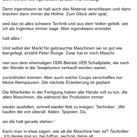
Denn irgendwann ist halt auch das Material verschlissen und
dann
brechen dann immer die Holme. Zum Glück sehr spät,
weil das ist alles schwere Technik und aus dem Vollen gefeilt,
wie
ich als Ingenieur immer sage. Aber irgendwann ermüdet
halt alles.“
Und selbst der Markt für gebrauchte Maschinen sei so gut
wie
leergefegt, erzählt Peter Runge. Zwar hat er noch Maschi-
nen aus dem ehemaligen DDR-Betrieb VEB Schallplatte, die
nach
der Wende in die Sowjetunion verkauft worden waren,
zurückholen können. Aber auch solche Coups verschaffen
nur
kleine Atempausen. Die nächste Erweiterung ist geplant
Die Mitarbeiter in der Fertigung haben alle Hände voll zu
tun, die
alten Maschinen, die während der Produktion immer
wieder ausfallen, schnell wieder flott zu kriegen.
Techniker: „Wir
kaufen die von überall: Italien, Spanien. Da,
wo die halt gerade stehen.“
Kann man in etwa sagen, wie alt die Maschine hier ist?
Techniker:
„Ich denke mal so, bei fuffzig, sechzig Jahre alt.