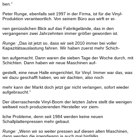
ben.“
Peter Runge, ebenfalls seit 1997 in der Firma, ist für die Vinyl-
Produktion verantwortlich. Von seinem Büro aus wirft er ei-
nen genüsslichen Blick auf das Fabrikgelände, das in den
ver
gangenen zwei Jahrzehnten immer größer geworden ist.
Runge:
„Das ist jetzt so, dass wir seit 2010 immer bei voller
Kapazitätsauslastung fahren. Wir haben zuerst mehr Schich-
ten aufgemacht. Dann waren die sieben Tage der Woche
durch, mit
Schichten. Dann haben wir neue Maschinen auf-
gestellt, eine neue Halle eingerichtet, für Vinyl. Immer war
das, was
wir dazu geschafft haben, wo wir dachten, also noch
mehr kann der Markt doch jetzt gar nicht verlangen, sofort
wieder
aufgebraucht.“
Der überraschende Vinyl-Boom der letzten Jahre stellt die
wenigen
weltweit noch produzierenden Hersteller vor ziem-
liche Probleme, denn seit 1984 werden keine neuen
Schall
plattenpressen mehr gebaut.
Runge:
„Wenn wir so weiter pressen auf diesen alten Maschi
nen,
dann werden die irgendwann ja auch mal hinfällig.