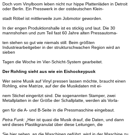
Doch vom Vinylboom leben nicht nur hippe Plattenläden in
Detroit
oder Berlin. Ein Presswerk in der ostdeutschen Klein-
stadt Röbel ist mittlerweile zum Jobmotor geworden.
In der engen Produktionshalle ist es stickig und laut. Die 30
mannshohen und zum Teil fast 60 Jahre alten Pressautoma-
ten stehen so gut wie niemals still. Beim größten
Industriear
beitgeber in der strukturschwachen Region wird an
sieben
Tagen die Woche im Vier-Schicht-System gearbeitet.
Der Rohling sieht aus wie ein Eishockeypuck
Wer seine Musik auf Vinyl pressen lassen möchte, braucht
einen
Rohling, eine Matrize, auf der die Musikdaten mit ei-
nem Stichel eingeritzt sind. Die sogenannten Stamper, zwei
Metallplatten in der Größe der Schallplatte, werden als Vorla-
gen für die A- und B-Seite in die Pressmaschine eingebaut.
Petra Funk:
„Hier ist quasi die Musik drauf, die Daten, und
dann
wird dieses Plastikgranulat über diese Leitungen, die
Sie hier sehen, an die Maschinen geführt, wird in der Maschi
ne zu